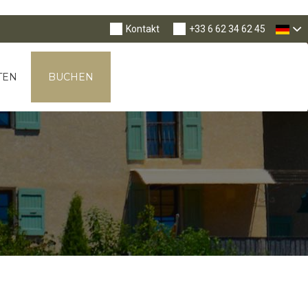
Tog
Nav
Kontakt
+33 6 62 34 62 45
TEN
BUCHEN