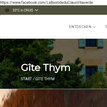
https://www.facebook.com/LaBastideduClausVitaverde
33°C
in CRUIS
ENTDECKEN
Gîte Thym
START
GÎTE THYM