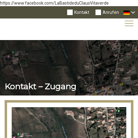
https://www.facebook.com/LaBastideduClausVitaverde
Kontakt
Anrufen
Tog
Nav
Kontakt – Zugang