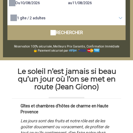
Du
au
1
gîte /
2
adultes
RECHERCHER
Réservation 100% sécurisée, Meilleurs Prix Garantis, Confirmation Immédiate
Paiement sécurisé par
Le soleil n’est jamais si beau
qu’un jour où l’on se met en
route (Jean Giono)
Gîtes et chambres d'hôtes de charme en Haute
Provence
Les jours sont des fruits et notre rôle est de les
goûter doucement ou voracement, de profiter de
tout ce qu'ils contiennent, d'en faire notre chair