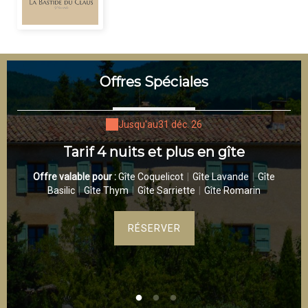
Offres Spéciales
Jusqu'au
31 déc. 26
 4
Tarif 4 nuits et plus en gîte
Offre valable pour :
Gîte Coquelicot
|
Gîte Lavande
|
Gîte
Basilic
|
Gîte Thym
|
Gîte Sarriette
|
Gîte Romarin
re
tes
RÉSERVER