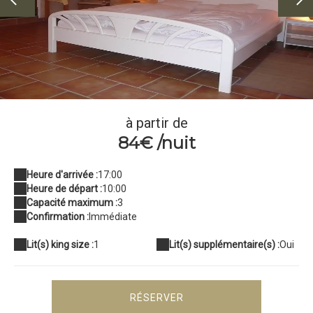
Chambre Valensole
à partir de
84€ /nuit
Heure d'arrivée :
17:00
Heure de départ :
10:00
Capacité maximum :
3
Confirmation :
Immédiate
Lit(s) king size :
1
Lit(s) supplémentaire(s) :
Oui
RÉSERVER