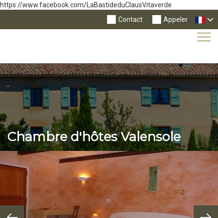
https://www.facebook.com/LaBastideduClausVitaverde
Contact
Appeler
Tog
Nav
Chambre d'hôtes Valensole